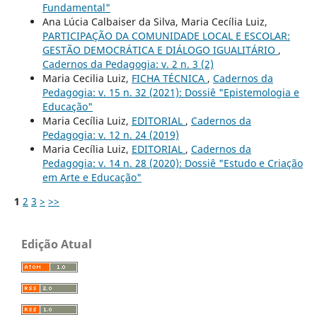
Fundamental"
Ana Lúcia Calbaiser da Silva, Maria Cecília Luiz,
PARTICIPAÇÃO DA COMUNIDADE LOCAL E ESCOLAR:
GESTÃO DEMOCRÁTICA E DIÁLOGO IGUALITÁRIO
,
Cadernos da Pedagogia: v. 2 n. 3 (2)
Maria Cecilia Luiz,
FICHA TÉCNICA
,
Cadernos da
Pedagogia: v. 15 n. 32 (2021): Dossiê "Epistemologia e
Educação"
Maria Cecília Luiz,
EDITORIAL
,
Cadernos da
Pedagogia: v. 12 n. 24 (2019)
Maria Cecília Luiz,
EDITORIAL
,
Cadernos da
Pedagogia: v. 14 n. 28 (2020): Dossiê "Estudo e Criação
em Arte e Educação"
1
2
3
>
>>
Edição Atual