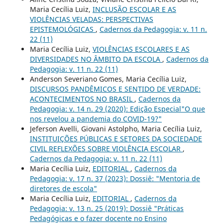
Maria Cecília Luiz,
INCLUSÃO ESCOLAR E AS
VIOLÊNCIAS VELADAS: PERSPECTIVAS
EPISTEMOLÓGICAS
,
Cadernos da Pedagogia: v. 11 n.
22 (11)
Maria Cecília Luiz,
VIOLÊNCIAS ESCOLARES E AS
DIVERSIDADES NO ÂMBITO DA ESCOLA
,
Cadernos da
Pedagogia: v. 11 n. 22 (11)
Anderson Severiano Gomes, Maria Cecília Luiz,
DISCURSOS PANDÊMICOS E SENTIDO DE VERDADE:
ACONTECIMENTOS NO BRASIL
,
Cadernos da
Pedagogia: v. 14 n. 29 (2020): Edição Especial"O que
nos revelou a pandemia do COVID-19?"
Jeferson Avelli, Giovani Astolpho, Maria Cecília Luiz,
INSTITUIÇÕES PÚBLICAS E SETORES DA SOCIEDADE
CIVIL REFLEXÕES SOBRE VIOLÊNCIA ESCOLAR
,
Cadernos da Pedagogia: v. 11 n. 22 (11)
Maria Cecília Luiz,
EDITORIAL
,
Cadernos da
Pedagogia: v. 17 n. 37 (2023): Dossiê: "Mentoria de
diretores de escola"
Maria Cecília Luiz,
EDITORIAL
,
Cadernos da
Pedagogia: v. 13 n. 25 (2019): Dossiê "Práticas
Pedagógicas e o fazer docente no Ensino