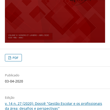
PDF
Publicado
03-04-2020
Edição
v. 14 n. 27 (2020): Dossiê "Gestão Escolar e os profissionais
da área: desafios e perspectivas"