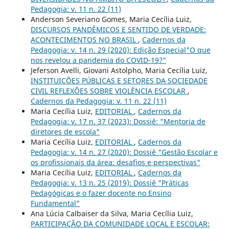
Pedagogia: v. 11 n. 22 (11)
Anderson Severiano Gomes, Maria Cecília Luiz,
DISCURSOS PANDÊMICOS E SENTIDO DE VERDADE:
ACONTECIMENTOS NO BRASIL
,
Cadernos da
Pedagogia: v. 14 n. 29 (2020): Edição Especial"O que
nos revelou a pandemia do COVID-19?"
Jeferson Avelli, Giovani Astolpho, Maria Cecília Luiz,
INSTITUIÇÕES PÚBLICAS E SETORES DA SOCIEDADE
CIVIL REFLEXÕES SOBRE VIOLÊNCIA ESCOLAR
,
Cadernos da Pedagogia: v. 11 n. 22 (11)
Maria Cecília Luiz,
EDITORIAL
,
Cadernos da
Pedagogia: v. 17 n. 37 (2023): Dossiê: "Mentoria de
diretores de escola"
Maria Cecília Luiz,
EDITORIAL
,
Cadernos da
Pedagogia: v. 14 n. 27 (2020): Dossiê "Gestão Escolar e
os profissionais da área: desafios e perspectivas"
Maria Cecília Luiz,
EDITORIAL
,
Cadernos da
Pedagogia: v. 13 n. 25 (2019): Dossiê "Práticas
Pedagógicas e o fazer docente no Ensino
Fundamental"
Ana Lúcia Calbaiser da Silva, Maria Cecília Luiz,
PARTICIPAÇÃO DA COMUNIDADE LOCAL E ESCOLAR: