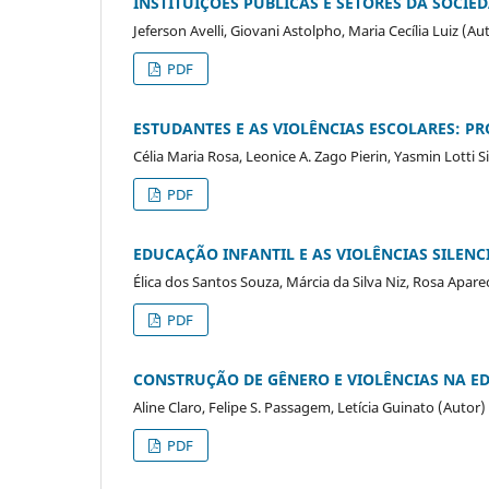
INSTITUIÇÕES PÚBLICAS E SETORES DA SOCIE
Jeferson Avelli, Giovani Astolpho, Maria Cecília Luiz (Au
PDF
ESTUDANTES E AS VIOLÊNCIAS ESCOLARES: P
Célia Maria Rosa, Leonice A. Zago Pierin, Yasmin Lotti 
PDF
EDUCAÇÃO INFANTIL E AS VIOLÊNCIAS SILEN
Élica dos Santos Souza, Márcia da Silva Niz, Rosa Apar
PDF
CONSTRUÇÃO DE GÊNERO E VIOLÊNCIAS NA E
Aline Claro, Felipe S. Passagem, Letícia Guinato (Autor)
PDF