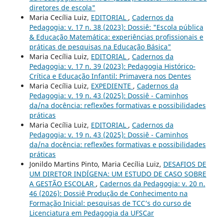
diretores de escola"
Maria Cecília Luiz,
EDITORIAL
,
Cadernos da
Pedagogia: v. 17 n. 38 (2023): Dossiê: "Escola pública
& Educação Matemática: experiências profissionais e
práticas de pesquisas na Educação Básica"
Maria Cecília Luiz,
EDITORIAL
,
Cadernos da
Pedagogia: v. 17 n. 39 (2023): Pedagogia Histórico-
Crítica e Educação Infantil: Primavera nos Dentes
Maria Cecília Luiz,
EXPEDIENTE
,
Cadernos da
Pedagogia: v. 19 n. 43 (2025): Dossiê - Caminhos
da/na docência: reflexões formativas e possibilidades
práticas
Maria Cecília Luiz,
EDITORIAL
,
Cadernos da
Pedagogia: v. 19 n. 43 (2025): Dossiê - Caminhos
da/na docência: reflexões formativas e possibilidades
práticas
Jonildo Martins Pinto, Maria Cecília Luiz,
DESAFIOS DE
UM DIRETOR INDÍGENA: UM ESTUDO DE CASO SOBRE
A GESTÃO ESCOLAR
,
Cadernos da Pedagogia: v. 20 n.
46 (2026): Dossiê Produção de Conhecimento na
Formação Inicial: pesquisas de TCC’s do curso de
Licenciatura em Pedagogia da UFSCar