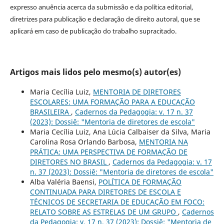
expresso anuência acerca da submissão e da política editorial,
diretrizes para publicação e declaração de direito autoral, que se
aplicará em caso de publicação do trabalho supracitado.
Artigos mais lidos pelo mesmo(s) autor(es)
Maria Cecília Luiz,
MENTORIA DE DIRETORES
ESCOLARES: UMA FORMAÇÃO PARA A EDUCAÇÃO
BRASILEIRA
,
Cadernos da Pedagogia: v. 17 n. 37
(2023): Dossiê: "Mentoria de diretores de escola"
Maria Cecília Luiz, Ana Lúcia Calbaiser da Silva, Maria
Carolina Rosa Orlando Barbosa,
MENTORIA NA
PRÁTICA: UMA PERSPECTIVA DE FORMAÇÃO DE
DIRETORES NO BRASIL
,
Cadernos da Pedagogia: v. 17
n. 37 (2023): Dossiê: "Mentoria de diretores de escola"
Alba Valéria Baensi,
POLÍTICA DE FORMAÇÃO
CONTINUADA PARA DIRETORES DE ESCOLA E
TÉCNICOS DE SECRETARIA DE EDUCAÇÃO EM FOCO:
RELATO SOBRE AS ESTRELAS DE UM GRUPO
,
Cadernos
da Pedagogia: v. 17 n. 37 (2023): Dossiê: "Mentoria de