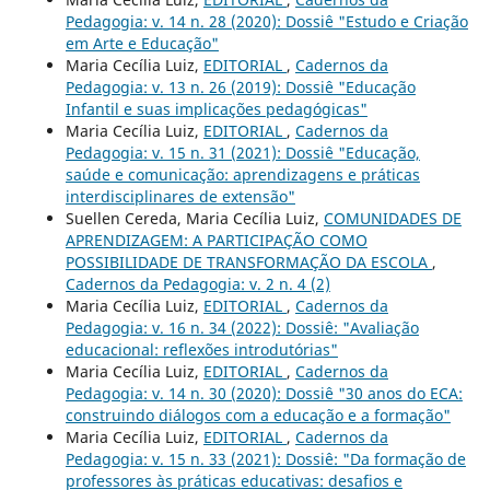
Pedagogia: v. 14 n. 28 (2020): Dossiê "Estudo e Criação
em Arte e Educação"
Maria Cecília Luiz,
EDITORIAL
,
Cadernos da
Pedagogia: v. 13 n. 26 (2019): Dossiê "Educação
Infantil e suas implicações pedagógicas"
Maria Cecília Luiz,
EDITORIAL
,
Cadernos da
Pedagogia: v. 15 n. 31 (2021): Dossiê "Educação,
saúde e comunicação: aprendizagens e práticas
interdisciplinares de extensão"
Suellen Cereda, Maria Cecília Luiz,
COMUNIDADES DE
APRENDIZAGEM: A PARTICIPAÇÃO COMO
POSSIBILIDADE DE TRANSFORMAÇÃO DA ESCOLA
,
Cadernos da Pedagogia: v. 2 n. 4 (2)
Maria Cecília Luiz,
EDITORIAL
,
Cadernos da
Pedagogia: v. 16 n. 34 (2022): Dossiê: "Avaliação
educacional: reflexões introdutórias"
Maria Cecília Luiz,
EDITORIAL
,
Cadernos da
Pedagogia: v. 14 n. 30 (2020): Dossiê "30 anos do ECA:
construindo diálogos com a educação e a formação"
Maria Cecília Luiz,
EDITORIAL
,
Cadernos da
Pedagogia: v. 15 n. 33 (2021): Dossiê: "Da formação de
professores às práticas educativas: desafios e