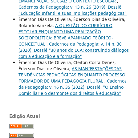
EMANCIPAÇÃO SOCIAL: O CONTEXTO ESCOLAR
,
Cadernos da Pedagogia: v. 13 n. 26 (2019): Dossiê
"Educação Infantil e suas implicações pedagógicas"
Émerson Dias De Oliveira, Éderson Dias de Oliveira,
Rolando Vanzela,
A QUESTÃO DO CURRÍCULO
ESCOLAR ENQUANTO UMA REALIZAÇÃO
SOCIOPOLÍTICA: BREVE APANHADO TEÓRICO-
CONCEITUAL
,
Cadernos da Pedagogia: v. 14 n. 30
(2020): Dossiê "30 anos do ECA: construindo diálogos
com a educação e a formação"
Émerson Dias De Oliveira, Cleiton Costa Denez,
Éderson Dias de Oliveira,
AS MANIFESTAÇÕESDAS
TENDÊNCIAS PEDAGÓGICAS ENQUANTO PROCESSO
FORMADOR DE UMA PEDAGOGIA PLURAL
,
Cadernos
da Pedagogia: v. 16 n. 35 (2022): Dossiê: "O Ensino
Domiciliar e o desmonte dos direitos à educação"
Edição Atual