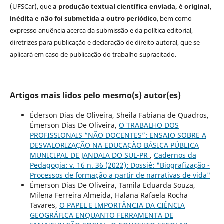
(UFSCar), que
a produção textual científica enviada, é original,
inédita e não foi submetida a outro periódico
, bem como
expresso anuência acerca da submissão e da política editorial,
diretrizes para publicação e declaração de direito autoral, que se
aplicará em caso de publicação do trabalho supracitado.
Artigos mais lidos pelo mesmo(s) autor(es)
Éderson Dias de Oliveira, Sheila Fabiana de Quadros,
Émerson Dias De Oliveira,
O TRABALHO DOS
PROFISSIONAIS “NÃO DOCENTES”: ENSAIO SOBRE A
DESVALORIZAÇÃO NA EDUCAÇÃO BÁSICA PÚBLICA
MUNICIPAL DE JANDAIA DO SUL-PR
,
Cadernos da
Pedagogia: v. 16 n. 36 (2022): Dossiê: "Biografização -
Processos de formação a partir de narrativas de vida"
Émerson Dias De Oliveira, Tamila Eduarda Souza,
Milena Ferreira Almeida, Halana Rafaela Rocha
Tavares,
O PAPEL E IMPORTÂNCIA DA CIÊNCIA
GEOGRÁFICA ENQUANTO FERRAMENTA DE