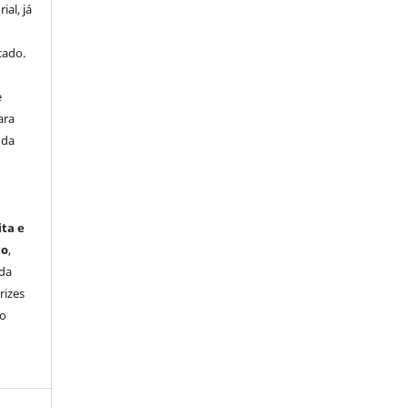
ial, já
cado.
e
ara
 da
ita e
co
,
da
rizes
to