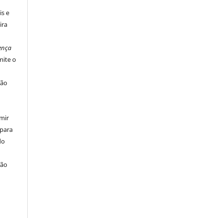
is e
ira
ença
ite o
ção
mir
 para
do
ção
u