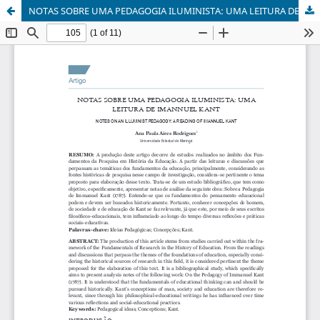
NOTAS SOBRE UMA PEDAGOGIA ILUMINISTA: UMA LEITURA DE IMANNUEL KANT