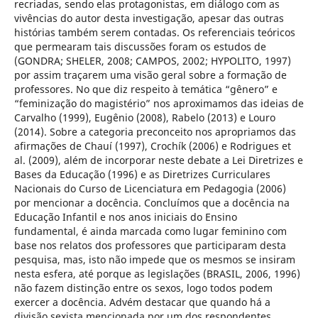
recriadas, sendo elas protagonistas, em diálogo com as
vivências do autor desta investigação, apesar das outras
histórias também serem contadas. Os referenciais teóricos
que permearam tais discussões foram os estudos de
(GONDRA; SHELER, 2008; CAMPOS, 2002; HYPOLITO, 1997)
por assim traçarem uma visão geral sobre a formação de
professores. No que diz respeito à temática “gênero” e
“feminização do magistério” nos aproximamos das ideias de
Carvalho (1999), Eugênio (2008), Rabelo (2013) e Louro
(2014). Sobre a categoria preconceito nos apropriamos das
afirmações de Chauí (1997), Crochík (2006) e Rodrigues et
al. (2009), além de incorporar neste debate a Lei Diretrizes e
Bases da Educação (1996) e as Diretrizes Curriculares
Nacionais do Curso de Licenciatura em Pedagogia (2006)
por mencionar a docência. Concluímos que a docência na
Educação Infantil e nos anos iniciais do Ensino
fundamental, é ainda marcada como lugar feminino com
base nos relatos dos professores que participaram desta
pesquisa, mas, isto não impede que os mesmos se insiram
nesta esfera, até porque as legislações (BRASIL, 2006, 1996)
não fazem distinção entre os sexos, logo todos podem
exercer a docência. Advém destacar que quando há a
divisão sexista mencionada por um dos respondentes,