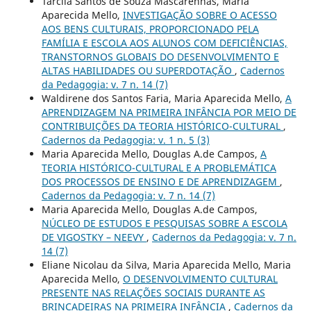
Tárcila Santos de Souza Mascarenhas, Maria
Aparecida Mello,
INVESTIGAÇÃO SOBRE O ACESSO
AOS BENS CULTURAIS, PROPORCIONADO PELA
FAMÍLIA E ESCOLA AOS ALUNOS COM DEFICIÊNCIAS,
TRANSTORNOS GLOBAIS DO DESENVOLVIMENTO E
ALTAS HABILIDADES OU SUPERDOTAÇÃO
,
Cadernos
da Pedagogia: v. 7 n. 14 (7)
Waldirene dos Santos Faria, Maria Aparecida Mello,
A
APRENDIZAGEM NA PRIMEIRA INFÂNCIA POR MEIO DE
CONTRIBUIÇÕES DA TEORIA HISTÓRICO-CULTURAL
,
Cadernos da Pedagogia: v. 1 n. 5 (3)
Maria Aparecida Mello, Douglas A.de Campos,
A
TEORIA HISTÓRICO-CULTURAL E A PROBLEMÁTICA
DOS PROCESSOS DE ENSINO E DE APRENDIZAGEM
,
Cadernos da Pedagogia: v. 7 n. 14 (7)
Maria Aparecida Mello, Douglas A.de Campos,
NÚCLEO DE ESTUDOS E PESQUISAS SOBRE A ESCOLA
DE VIGOSTKY – NEEVY
,
Cadernos da Pedagogia: v. 7 n.
14 (7)
Eliane Nicolau da Silva, Maria Aparecida Mello, Maria
Aparecida Mello,
O DESENVOLVIMENTO CULTURAL
PRESENTE NAS RELAÇÕES SOCIAIS DURANTE AS
BRINCADEIRAS NA PRIMEIRA INFÂNCIA
,
Cadernos da