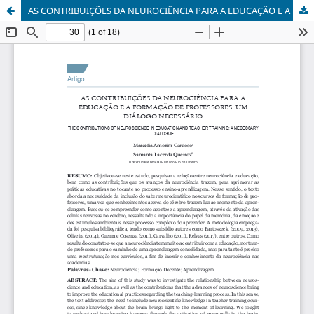
AS CONTRIBUIÇÕES DA NEUROCIÊNCIA PARA A EDUCAÇÃO E A FORMAÇÃO DE PROFESSORES: UM DIÁLOGO NECESSÁRIO