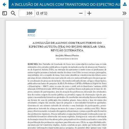
A INCLUSÃO DE ALUNOS COM TRANSTORNO DO ESPECTRO AUTISTA (TEA) NO ENSINO REGULAR: UMA REVISÃO SISTEMÁTICA